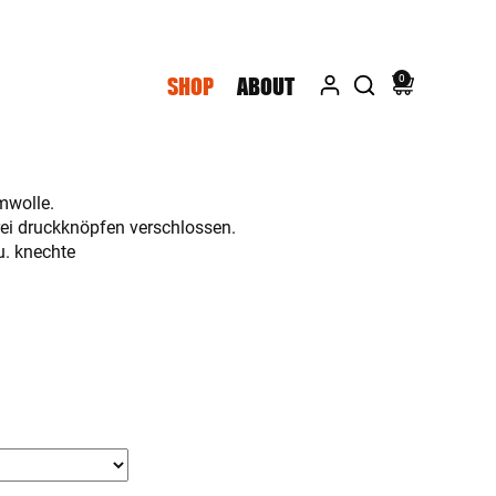
0
SHOP
ABOUT
mwolle.
rei druckknöpfen verschlossen.
u. knechte