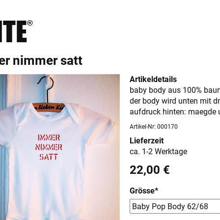
HTE
®
r nimmer satt
Artikeldetails
baby body aus 100% bau
der body wird unten mit d
aufdruck hinten: maegde 
Artikel-Nr: 000170
Lieferzeit
ca. 1-2 Werktage
22,00
€
Grösse
*