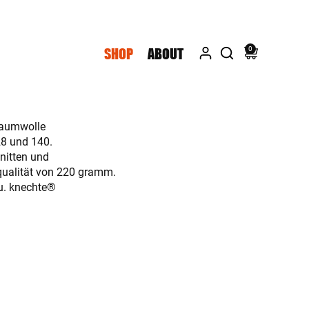
0
SHOP
ABOUT
Baumwolle
28 und 140.
hnitten und
qualität von 220 gramm.
u. knechte®