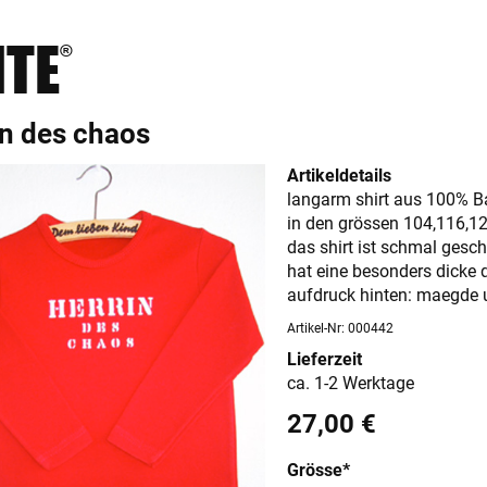
HTE
®
in des chaos
Artikeldetails
langarm shirt aus 100% 
in den grössen 104,116,1
das shirt ist schmal gesc
hat eine besonders dicke 
aufdruck hinten: maegde 
Artikel-Nr: 000442
Lieferzeit
ca. 1-2 Werktage
27,00
€
Grösse
*