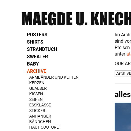
MAEGDE U. KNEC
POSTERS
Im Arch
sind vo
SHIRTS
Preisen
STRANDTUCH
unter
at
SWEATER
OUR AR
BABY
ARCHIVE
ARMBÄNDER UND KETTEN
KERZEN
GLAESER
alle
KISSEN
SEIFEN
ESSKLASSE
STICKER
ANHÄNGER
BÄNDCHEN
HAUT COUTURE