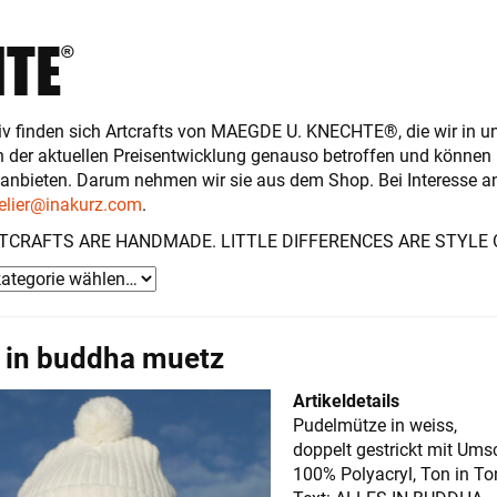
HTE
®
iv finden sich Artcrafts von MAEGDE U. KNECHTE®, die wir in un
n der aktuellen Preisentwicklung genauso betroffen und können
 anbieten. Darum nehmen wir sie aus dem Shop. Bei Interesse a
elier@inakurz.com
.
TCRAFTS ARE HANDMADE. LITTLE DIFFERENCES ARE STYLE 
s in buddha muetz
Artikeldetails
Pudelmütze in weiss,
doppelt gestrickt mit Ums
100% Polyacryl, Ton in To