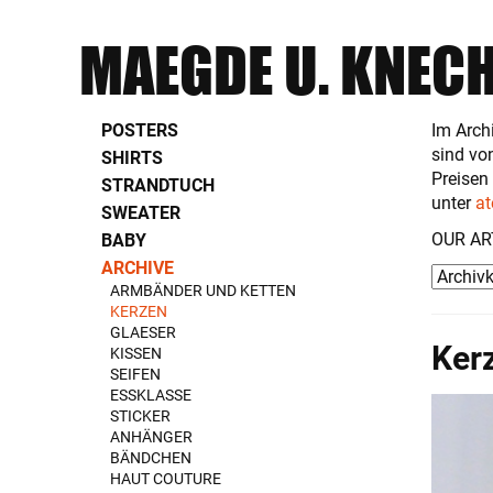
MAEGDE U. KNEC
POSTERS
Im Arch
sind vo
SHIRTS
Preisen
STRANDTUCH
unter
at
SWEATER
OUR AR
BABY
ARCHIVE
ARMBÄNDER UND KETTEN
KERZEN
GLAESER
Ker
KISSEN
SEIFEN
ESSKLASSE
STICKER
ANHÄNGER
BÄNDCHEN
HAUT COUTURE